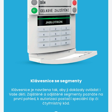
Klávesnice se segmenty
Klávesnice je navržena tak, aby ji dokázaly ovládat i
Vaše děti. Zajištěné a odjištěné segmenty poznáte na
první pohled, k autorizaci postačí speciální čip či
čtyřmístný kód.