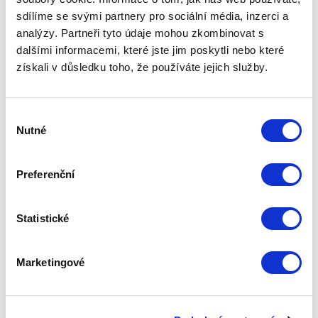
sdílíme se svými partnery pro sociální média, inzerci a
Poznejte další chytrá řešení
analýzy. Partneři tyto údaje mohou zkombinovat s
dalšími informacemi, které jste jim poskytli nebo které
získali v důsledku toho, že používáte jejich služby.
Výběr
Nutné
GSM/GPS autoalarm JABLOTRON
souhlasu
Autoalarm JABLOTRON spolehlivě ochrání
Preferenční
auta, kamiony i zemědělské stroje. Přes
aplikaci MyJABLOTRON navíc sledujete
aktuální polohu auta, počet ujetých kilometrů
nebo jeho spotřebu.
Statistické
Marketingové