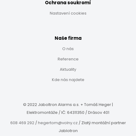
Ochrana soukromí
Nastavení cookies
Naše firma
O nás
Reference
Aktuality
Kde nás najdete
© 2022 Jaboltron Alarms a.s. +
Tomáš Heger |
Elektromontáže
/
IČ: 64311350 / Drásov 401
608 469 292
/
hegertom@volny.cz
/
Zlatý montážní partner
Jablotron